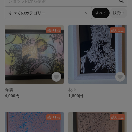
すべて
販売中
残り1点
残り1点
春隅
花々
4,000円
1,800円
残り1点
残り1点