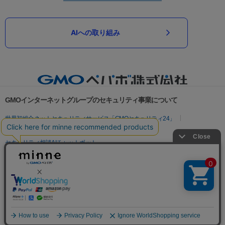
AIへの取り組み
GMOインターネットグループのセキュリティ事業について
世界初総合ネットセキュリティサービス「GMOセキュリティ24」
パスワード漏洩診断
Webサイトリスク診断
セキュリティ相談AIチャットボット
実在証明・盗聴対策
サイバー攻撃対策（GMOサイバーセキュリティ byイエラエ）
サイバー攻撃対策（GMO Flatt Security）
なりすまし対策
セキュリティ事業の軌跡