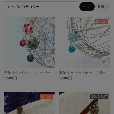
すべて
販売中
残り1点
帯飾り☆スワロフスキービーズの輝きを☆
髪飾り 〜ビーズボール２連の簪〜
1,500円
1,500円
残り1点
SOLD OUT