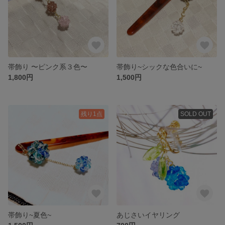
帯飾り 〜ピンク系３色〜
帯飾り~シックな色合いに~
1,800円
1,500円
残り1点
SOLD OUT
帯飾り~夏色~
あじさいイヤリング