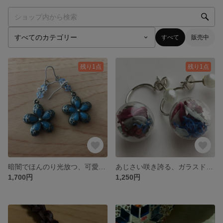
すべて
販売中
残り1点
残り1点
暗闇でほんのり光放つ、可愛い花のピアス
あじさい咲き誇る、ガラスドームピアス
1,700円
1,250円