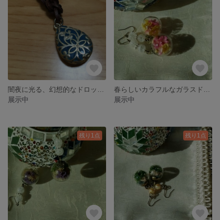
闇夜に光る、幻想的なドロップチャーム
春らしいカラフルなガラスドームピアス 片耳
展示中
展示中
残り1点
残り1点