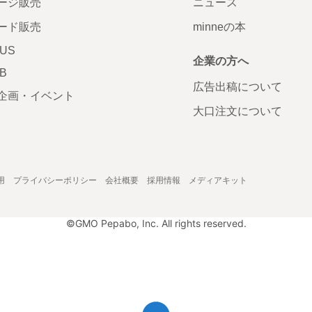
ージ販売
ニュース
ード販売
minneの本
LUS
企業の方へ
AB
広告出稿について
企画・イベント
大口注文について
用
プライバシーポリシー
会社概要
採用情報
メディアキット
©GMO Pepabo, Inc. All rights reserved.