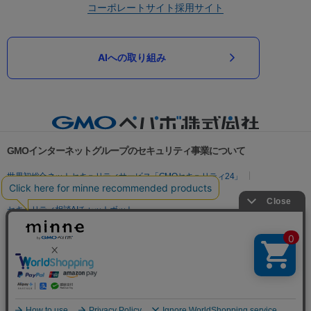
コーポレートサイト
採用サイト
AIへの取り組み
GMOインターネットグループのセキュリティ事業について
世界初総合ネットセキュリティサービス「GMOセキュリティ24」
パスワード漏洩診断
Webサイトリスク診断
セキュリティ相談AIチャットボット
実在証明・盗聴対策
サイバー攻撃対策（GMOサイバーセキュリティ byイエラエ）
サイバー攻撃対策（GMO Flatt Security）
なりすまし対策
セキュリティ事業の軌跡