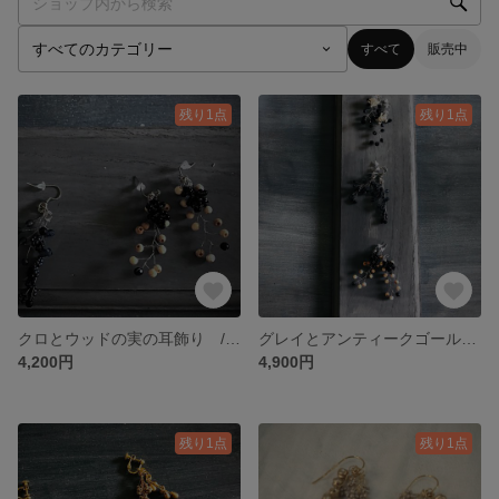
すべて
販売中
残り1点
残り1点
クロとウッドの実の耳飾り /ピアス free way
グレイとアンティークゴールドの実の耳飾り／ピアス free way
4,200円
4,900円
残り1点
残り1点