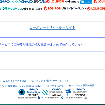
コーポレートサイト
採用サイト
ービスで広がるAI機能の取り組みをまとめて紹介しています。
セキュリティ相談AIチャットボット
Webサイトリスク診断
セキュリティ事業の軌跡
サイバー攻撃対策（GMO Flatt Security）
なりすまし対策