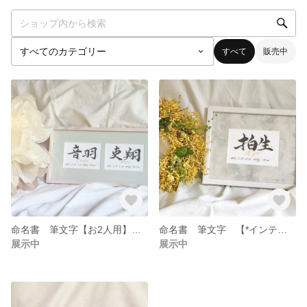
すべて
販売中
命名書 筆文字【お2人用】 【*インテリアver】 ＊gold＊ 赤ちゃんお名前 お七夜 お宮参り お食い初め 誕生日
命名書 筆文字 【*インテリアver】 ＊gold＊ 赤ちゃんお名前 お七夜 お食い初め ハーフバースデー 誕生日
展示中
展示中