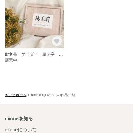
命名書 オーダー 筆文字 【*インテリアver】 ＊gold＊ 赤ちゃんお名前 お七夜 お宮参り ハーフバースデー 誕生日 入園 入学 成人式
展示中
minne ホーム
fude moji works の作品一覧
minneを知る
minneについて