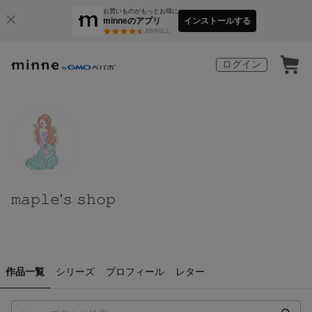
お買いものがもっとお得に
minneのアプリ
インストールする
3
万件以上
ログイン
𝚖𝚊𝚙𝚕𝚎'𝚜 𝚜𝚑𝚘𝚙
作品一覧
シリーズ
プロフィール
レター