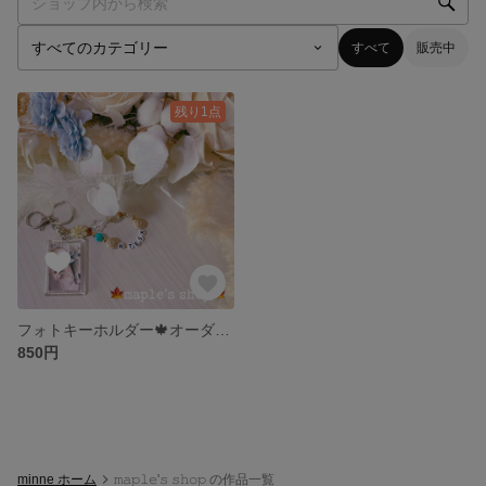
すべて
販売中
残り1点
フォトキーホルダー🍁オーダーメイド( 父の日/母の日/敬老の日/誕生日/ギフト/プレゼント )
850円
minne ホーム
𝚖𝚊𝚙𝚕𝚎'𝚜 𝚜𝚑𝚘𝚙 の作品一覧