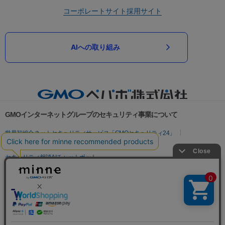
コーポレートサイト
採用サイト
AIへの取り組み
GMOインターネットグループのセキュリティ事業について
世界初総合ネットセキュリティサービス「GMOセキュリティ24」
パスワード漏洩診断
Webサイトリスク診断
セキュリティ相談AIチャットボット
実在証明・盗聴対策
サイバー攻撃対策（GMOサイバーセキュリティ byイエラエ）
サイバー攻撃対策（GMO Flatt Security）
なりすまし対策
セキュリティ事業の軌跡