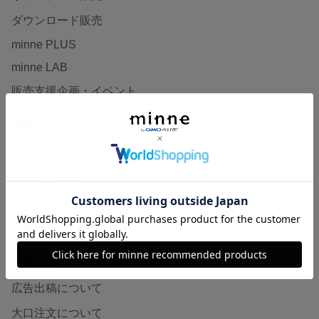
ダウンロード販売
minne PLUS
minne LAB
販売支援企画・イベント
読みもの
minneとものづくりと
minne学習帖
ニュース
minneの本
企業の方へ
広告出稿について
大口注文について