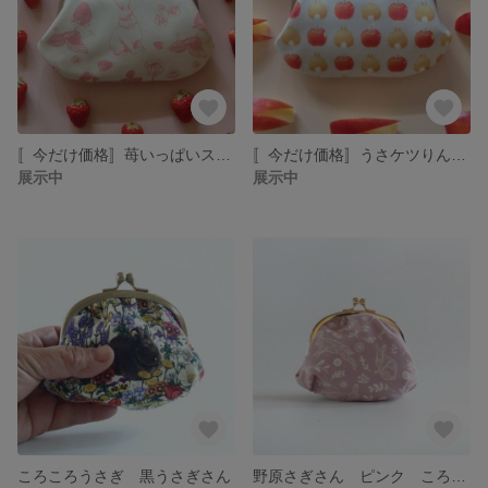
〚今だけ価格〛苺いっぱいスリムポーチ大
〚今だけ価格〛うさケツりんご スリムポーチ大
展示中
展示中
ころころうさぎ 黒うさぎさん
野原さぎさん ピンク ころころがま口