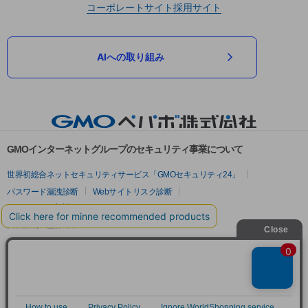
コーポレートサイト
採用サイト
AIへの取り組み
GMOインターネットグループのセキュリティ事業について
世界初総合ネットセキュリティサービス「GMOセキュリティ24」
パスワード漏洩診断
Webサイトリスク診断
セキュリティ相談AIチャットボット
実在証明・盗聴対策
サイバー攻撃対策（GMOサイバーセキュリティ byイエラエ）
サイバー攻撃対策（GMO Flatt Security）
なりすまし対策
セキュリティ事業の軌跡