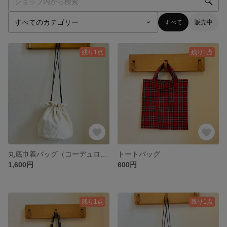
すべて
販売中
残り1点
残り1点
丸底巾着バッグ（コーデュロイ）
トートバッグ
1,600円
600円
残り1点
残り1点