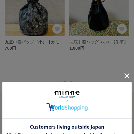
丸底巾着バッグ（小）【カモフラ柄】
丸底巾着バッグ（小）【牛革】
700円
1,000円
minne ホーム
saccoosaccoo の作品一覧
minneを知る
minneについて
minneで買いたい