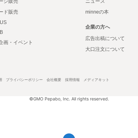
ージ販売
ニュース
ード販売
minneの本
LUS
企業の方へ
AB
広告出稿について
企画・イベント
大口注文について
用
プライバシーポリシー
会社概要
採用情報
メディアキット
©GMO Pepabo, Inc. All rights reserved.