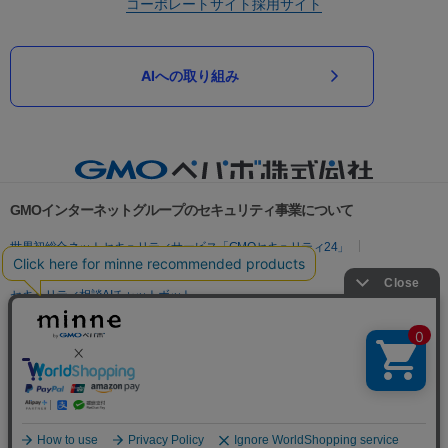
コーポレートサイト
採用サイト
AIへの取り組み
GMOインターネットグループのセキュリティ事業について
世界初総合ネットセキュリティサービス「GMOセキュリティ24」
パスワード漏洩診断
Webサイトリスク診断
セキュリティ相談AIチャットボット
実在証明・盗聴対策
サイバー攻撃対策（GMOサイバーセキュリティ byイエラエ）
サイバー攻撃対策（GMO Flatt Security）
なりすまし対策
セキュリティ事業の軌跡