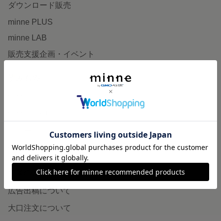
ダウンロード販売
minne PLUS
minne LAB
販売支援企画・イベント
読みもの
minneとものづくりと
minne学習帖
ニュース
minneの本
企業の方へ
広告出稿について
大口注文について