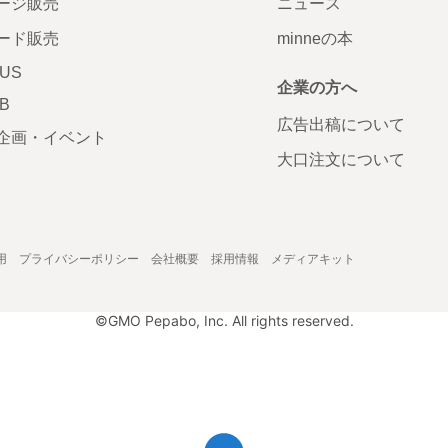
ージ販売
ニュース
ード販売
minneの本
LUS
企業の方へ
AB
広告出稿について
企画・イベント
大口注文について
用
プライバシーポリシー
会社概要
採用情報
メディアキット
©GMO Pepabo, Inc. All rights reserved.