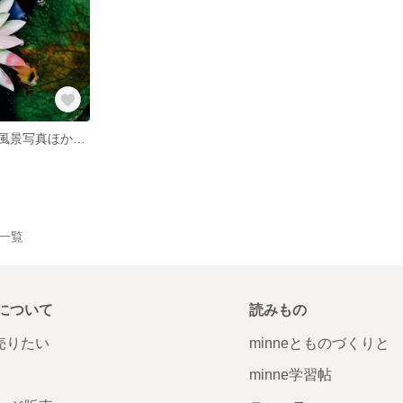
ポストカード【風景写真ほか】4枚セット※送料込
品一覧
について
読みもの
で売りたい
minneとものづくりと
minne学習帖