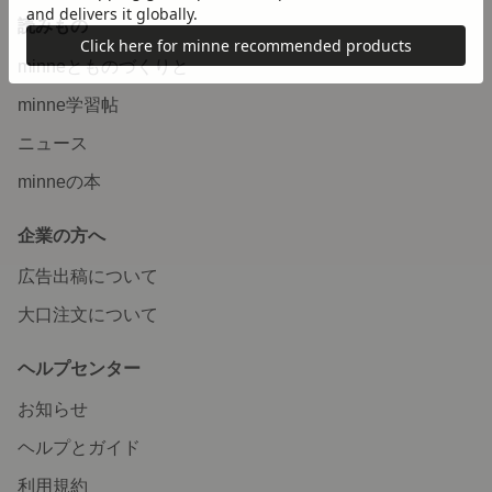
読みもの
minneとものづくりと
minne学習帖
ニュース
minneの本
企業の方へ
広告出稿について
大口注文について
ヘルプセンター
お知らせ
ヘルプとガイド
利用規約