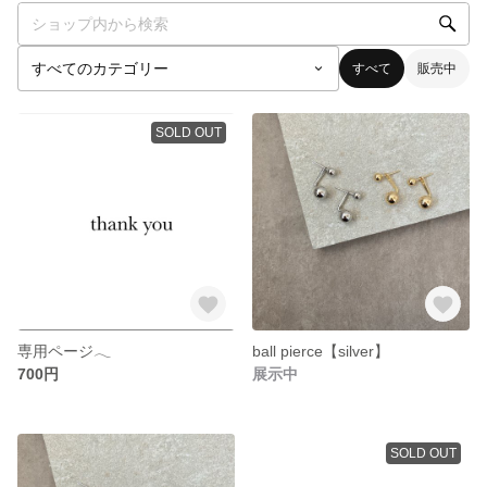
すべて
販売中
SOLD OUT
専用ページ𓂃
ball pierce【silver】
700円
展示中
SOLD OUT