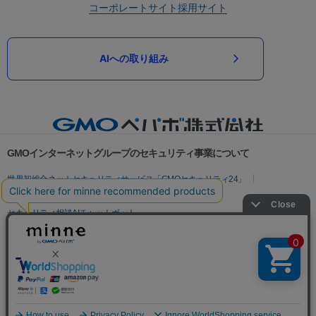
コーポレートサイト
採用サイト
AIへの取り組み
GMOインターネットグループのセキュリティ事業について
世界初総合ネットセキュリティサービス「GMOセキュリティ24」
パスワード漏洩診断
Webサイトリスク診断
セキュリティ相談AIチャットボット
実在証明・盗聴対策
サイバー攻撃対策（GMOサイバーセキュリティ byイエラエ）
サイバー攻撃対策（GMO Flatt Security）
なりすまし対策
セキュリティ事業の軌跡