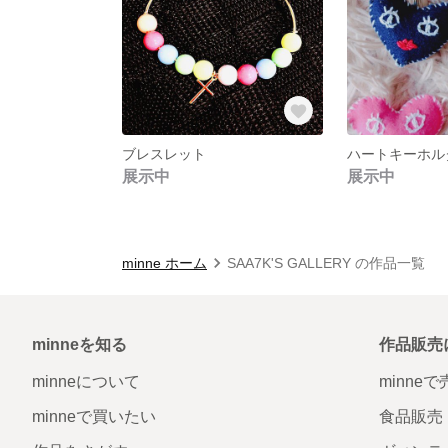
ブレスレット
ハートキーホル
展示中
展示中
minne ホーム
SAA7K'S GALLERY の作品一覧
minneを知る
作品販売
minneについて
minne
minneで買いたい
食品販売