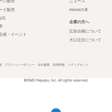
ージ販売
ニュース
ード販売
minneの本
LUS
企業の方へ
AB
広告出稿について
企画・イベント
大口注文について
用
プライバシーポリシー
会社概要
採用情報
メディアキット
©GMO Pepabo, Inc. All rights reserved.