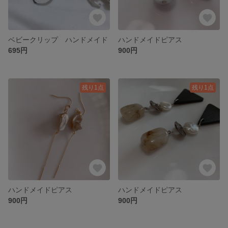
ベビークリップ ハンドメイド
ハンドメイドピアス
695円
900円
残り1点
残り1点
ハンドメイドピアス
ハンドメイドピアス
900円
900円