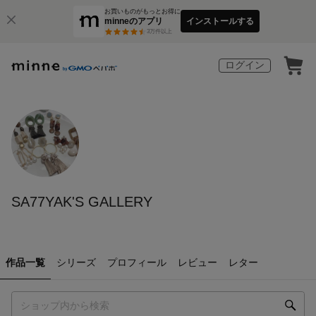
お買いものがもっとお得に
minneのアプリ
インストールする
3
万件以上
ログイン
SA77YAK'S GALLERY
作品一覧
シリーズ
プロフィール
レビュー
レター