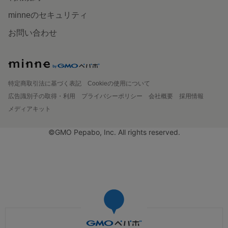
minneのセキュリティ
お問い合わせ
特定商取引法に基づく表記
Cookieの使用について
広告識別子の取得・利用
プライバシーポリシー
会社概要
採用情報
メディアキット
©GMO Pepabo, Inc. All rights reserved.