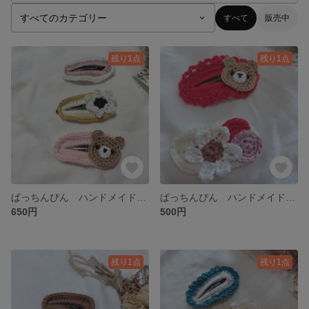
すべて
販売中
残り1点
残り1点
ぱっちんぴん ハンドメイド 3点セット
ぱっちんぴん ハンドメイド 2点セット
650円
500円
残り1点
残り1点