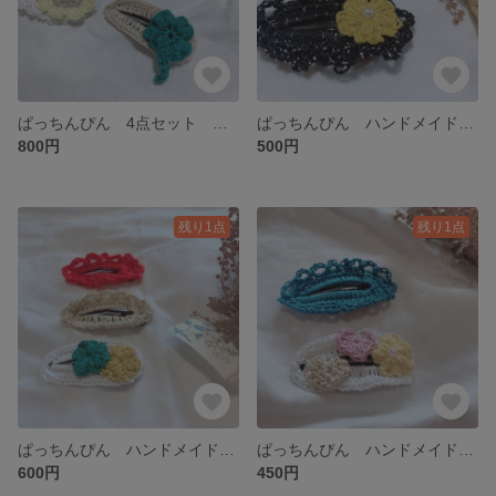
ぱっちんぴん 4点セット m様専用
ぱっちんぴん ハンドメイド 2点セット
800円
500円
残り1点
残り1点
ぱっちんぴん ハンドメイド 3点セット
ぱっちんぴん ハンドメイド 2点セット
600円
450円