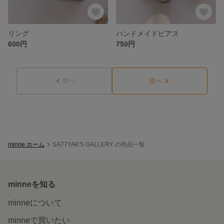
リング
ハンドメイドピアス
600円
750円
前へ
次へ
minne ホーム
SA77YAK'S GALLERY の作品一覧
minneを知る
minneについて
minneで買いたい