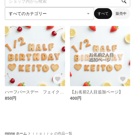
すべて
販売中
ハーフバースデー フェイククッキー ６ヶ月 ハーフ バースデフォト 月齢フォト イベント
【お名前2人目追加ページ】
850円
400円
minne ホーム
ｉｒｏｉｒｏ の作品一覧