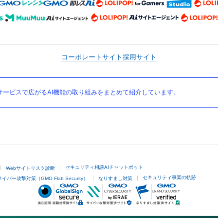
コーポレートサイト
採用サイト
ービスで広がるAI機能の取り組みをまとめて紹介しています。
セキュリティ相談AIチャットボット
Webサイトリスク診断
セキュリティ事業の軌跡
サイバー攻撃対策（GMO Flatt Security）
なりすまし対策