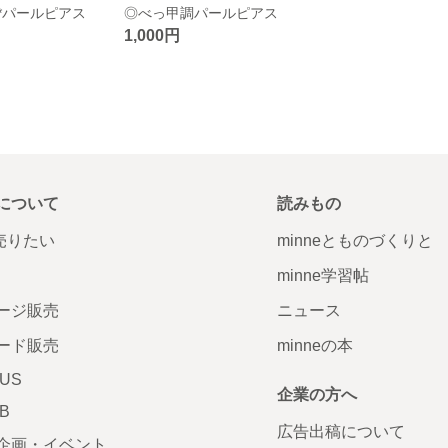
*パールピアス
◎べっ甲調パールピアス
1,000円
について
読みもの
で売りたい
minneとものづくりと
minne学習帖
ージ販売
ニュース
ード販売
minneの本
LUS
企業の方へ
AB
広告出稿について
企画・イベント