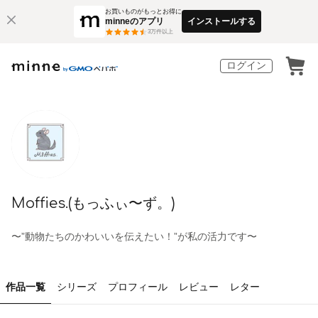
お買いものがもっとお得に
minneのアプリ
インストールする
3
万件以上
ログイン
Moffies.(もっふぃ〜ず。)
〜”動物たちのかわいいを伝えたい！”が私の活力です〜
作品一覧
シリーズ
プロフィール
レビュー
レター