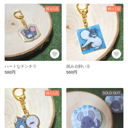
残り1点
残り1点
ハートなチンチラ
踏み台飼い主
500円
500円
残り1点
SOLD OUT