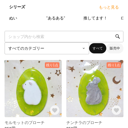
シリーズ
もっと見る
4
点
5
点
4
点
ぬい
”あるある”
推してます！
すべて
販売中
残り1点
残り1点
モルモットのブローチ
チンチラのブローチ