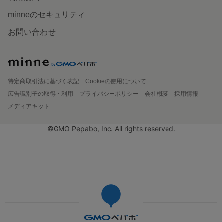
minneのセキュリティ
お問い合わせ
特定商取引法に基づく表記
Cookieの使用について
広告識別子の取得・利用
プライバシーポリシー
会社概要
採用情報
メディアキット
©GMO Pepabo, Inc. All rights reserved.