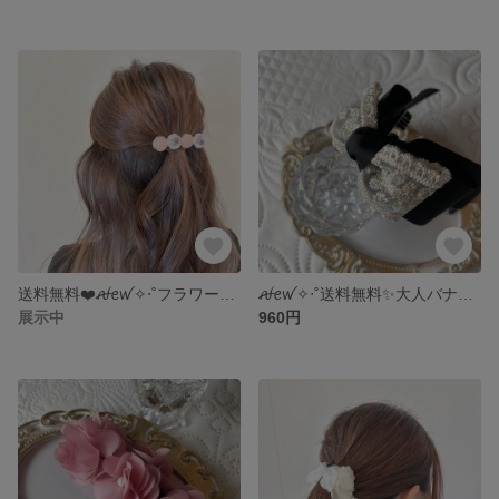
送料無料❤️ꫛꫀꪝ✧‧˚フラワーピンククリップ✨️レジン・ドライフラワー・パール
ꫛꫀꪝ✧‧˚送料無料✨️大人バナナクリップレース エレガント（ブラック）
展示中
960円