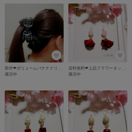
新作❤ボリュームバナナクリップ(ブラック)☆ケイト・スペード、サマンサタバサ
送料無料❤上品フラワータッセルピアス
展示中
展示中