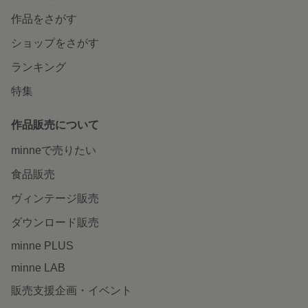
作品をさがす
ショップをさがす
ランキング
特集
作品販売について
minneで売りたい
食品販売
ヴィンテージ販売
ダウンロード販売
minne PLUS
minne LAB
販売支援企画・イベント