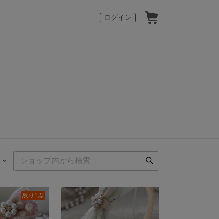
ログイン
残り1点