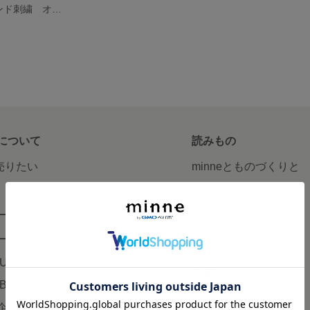
★sold out★インド刺繍 オーガンジー リボン カチューシャ
について
読みもの
で売りたい
minneとものづくりと
minne学習帖
ージ販売
ニュース
ード販売
minneの本
LUS
企業の方へ
AB
広告出稿について
企画・イベント