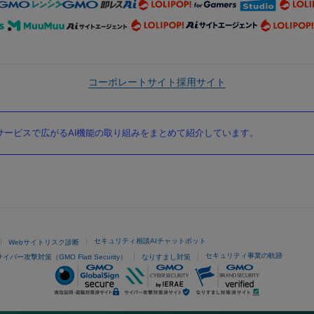
コーポレートサイト
採用サイト
ービスで広がるAI機能の取り組みをまとめて紹介しています。
セキュリティ相談AIチャットボット
Webサイトリスク診断
セキュリティ事業の軌跡
サイバー攻撃対策（GMO Flatt Security）
なりすまし対策