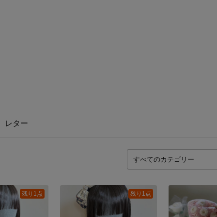
レター
残り1点
残り1点