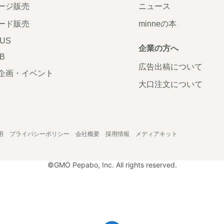
ージ販売
ニュース
ード販売
minneの本
LUS
企業の方へ
AB
広告出稿について
企画・イベント
大口注文について
用
プライバシーポリシー
会社概要
採用情報
メディアキット
©GMO Pepabo, Inc. All rights reserved.