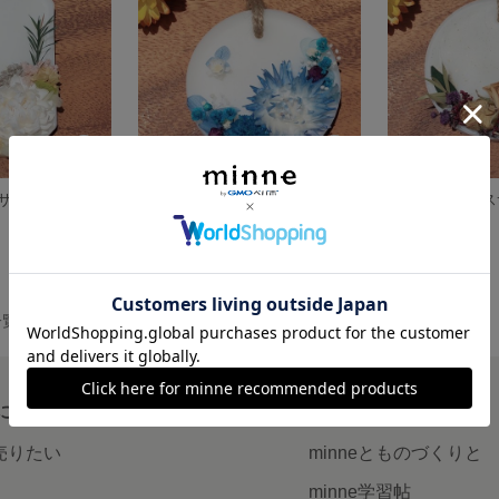
サシェ
アロマワックスサシェ
アロマワックス
展示中
展示中
一覧
について
読みもの
で売りたい
minneとものづくりと
minne学習帖