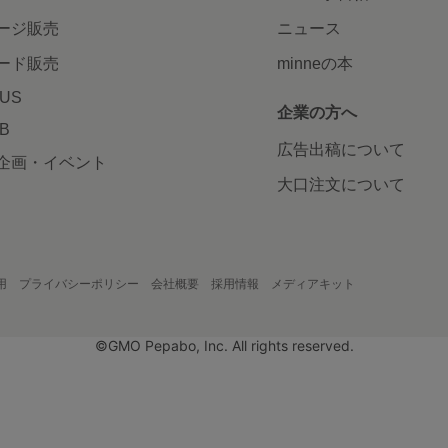
ージ販売
ニュース
ード販売
minneの本
LUS
企業の方へ
AB
広告出稿について
企画・イベント
大口注文について
用
プライバシーポリシー
会社概要
採用情報
メディアキット
©GMO Pepabo, Inc. All rights reserved.