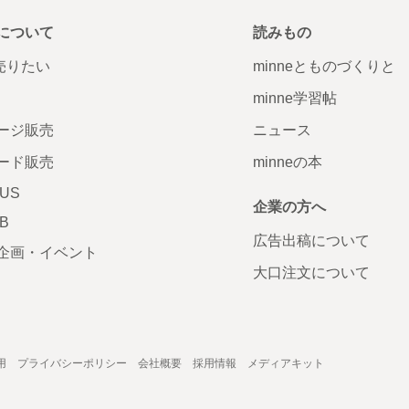
について
読みもの
で売りたい
minneとものづくりと
minne学習帖
ージ販売
ニュース
ード販売
minneの本
LUS
企業の方へ
AB
広告出稿について
企画・イベント
大口注文について
用
プライバシーポリシー
会社概要
採用情報
メディアキット