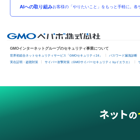
AIへの取り組み
お客様の「やりたいこと」をもっと手軽に。各サ
GMOインターネットグループのセキュリティ事業について
世界初総合ネットセキュリティサービス「GMOセキュリティ24」
パスワード漏洩診断
実在証明・盗聴対策
サイバー攻撃対策（GMOサイバーセキュリティ byイエラエ）