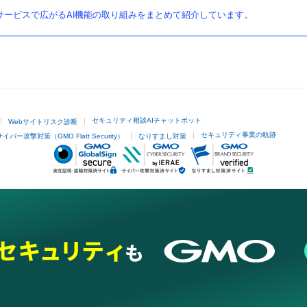
ービスで広がるAI機能の取り組みをまとめて紹介しています。
セキュリティ相談AIチャットボット
Webサイトリスク診断
セキュリティ事業の軌跡
サイバー攻撃対策（GMO Flatt Security）
なりすまし対策