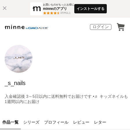
お買いものがもっとお得に
minneのアプリ
インストールする
3
万件以上
ログイン
_s_nails
入金確認後 3～5日以内に送料無料‪でお届け‪です‎.•♬ キッズネイルも
1週間以内にお届け
作品一覧
シリーズ
プロフィール
レビュー
レター