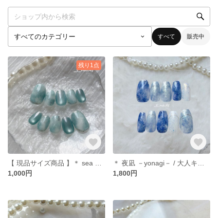
すべて
販売中
残り1点
【 現品サイズ商品 】＊ sea mist / 爽やかな雰囲気のネイルチップ ＊
＊ 夜凪 －yonagi－ / 大人キレイなニュアンスネイル ＊ ネイルチップ
1,000円
1,800円