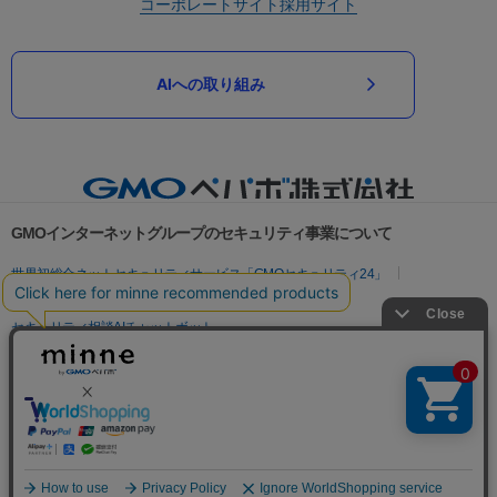
コーポレートサイト
採用サイト
AIへの取り組み
GMOインターネットグループのセキュリティ事業について
世界初総合ネットセキュリティサービス「GMOセキュリティ24」
パスワード漏洩診断
Webサイトリスク診断
セキュリティ相談AIチャットボット
実在証明・盗聴対策
サイバー攻撃対策（GMOサイバーセキュリティ byイエラエ）
サイバー攻撃対策（GMO Flatt Security）
なりすまし対策
セキュリティ事業の軌跡