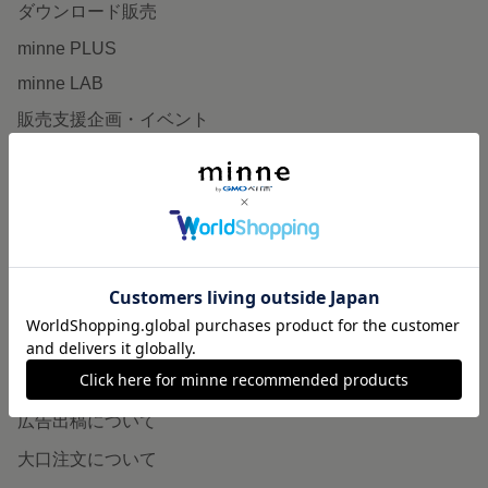
ダウンロード販売
minne PLUS
minne LAB
販売支援企画・イベント
読みもの
minneとものづくりと
minne学習帖
ニュース
minneの本
企業の方へ
広告出稿について
大口注文について