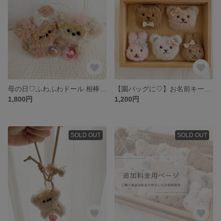
母の日♡ふわふわドール 相棒 キーホルダー くま しゃかしゃかヘアゴム付き♡パラコードリード選択可 相棒ふわまる もこまるドール 先着5名様限定🎁エスチャームヘアゴム付き
【園バッグに♡】お名前キーホルダー お名前ロゼット 名入れ ふわふわ もふもふ 動物 くま うさぎ もふまる
1,800円
1,200円
SOLD OUT
SOLD OUT