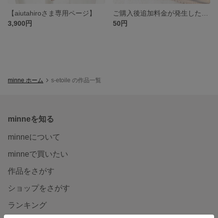
【aiutahiroさま専用ページ】
ご購入後追加料金が発生したお客様専用です♡
3,900円
50円
minne ホーム
s-etoile の作品一覧
minneを知る
minneについて
minneで買いたい
作品をさがす
ショップをさがす
ランキング