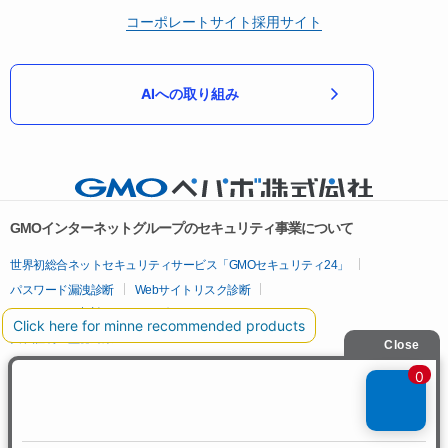
コーポレートサイト
採用サイト
AIへの取り組み
GMOインターネットグループのセキュリティ事業について
世界初総合ネットセキュリティサービス「GMOセキュリティ24」
パスワード漏洩診断
Webサイトリスク診断
セキュリティ相談AIチャットボット
実在証明・盗聴対策
サイバー攻撃対策（GMOサイバーセキュリティ byイエラエ）
サイバー攻撃対策（GMO Flatt Security）
なりすまし対策
セキュリティ事業の軌跡