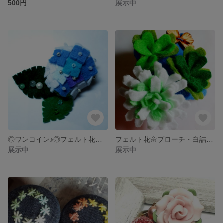
500円
展示中
◎ワンコイン♪◎フェルト花🌼ブローチ・紫陽花①
フェルト花🌼ブローチ・白詰草①🍀
展示中
展示中