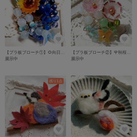
【プラ板ブローチ①】🌻向日葵-ヒマワリ-
【プラ板ブローチ②】🌹秋桜-コスモス-
展示中
展示中
残り1点