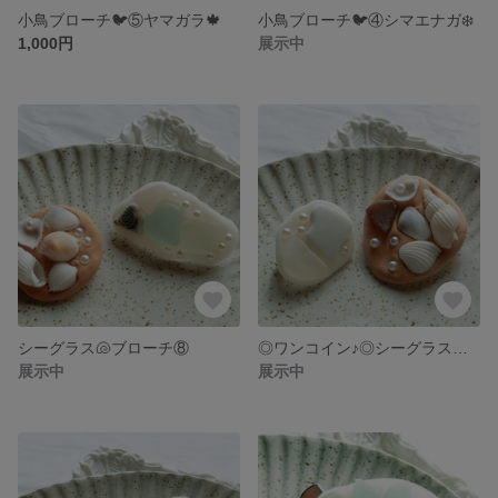
小鳥ブローチ🐦⑤ヤマガラ🍁
小鳥ブローチ🐦④シマエナガ❄️
1,000円
展示中
シーグラス🐚ブローチ⑧
◎ワンコイン♪◎シーグラス🐚ブローチ⑦
展示中
展示中