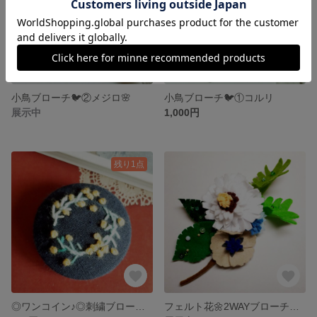
小鳥ブローチ🐦②メジロ🌸
小鳥ブローチ🐦①コルリ
展示中
1,000円
残り1点
◎ワンコイン♪◎刺繍ブローチ🌻ミモザ・①
フェルト花🌼2WAYブローチ・②