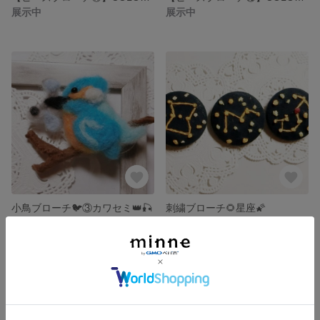
展示中
展示中
小鳥ブローチ🐦③カワセミ👑🎣
刺繍ブローチ🌻星座🌠
展示中
展示中
残り1点