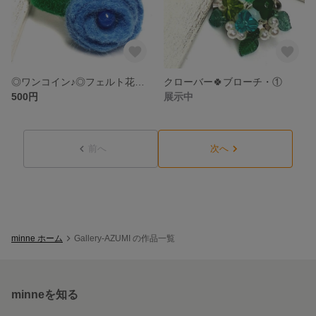
◎ワンコイン♪◎フェルト花🌼リング・①
クローバー🍀ブローチ・①
500円
展示中
前へ
次へ
minne ホーム
Gallery-AZUMI の作品一覧
minneを知る