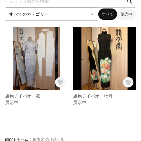
すべて
販売中
旗袍チイパオ・霧
旗袍チイパオ・牡丹
展示中
展示中
minne ホーム
龍衣裳 の作品一覧