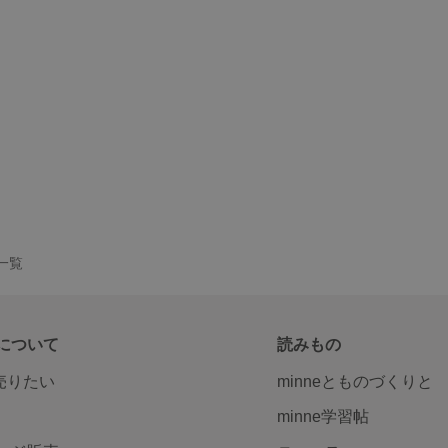
品一覧
について
読みもの
で売りたい
minneとものづくりと
minne学習帖