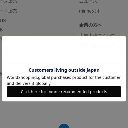
ージ販売
ニュース
ード販売
minneの本
LUS
企業の方へ
AB
広告出稿について
企画・イベント
大口注文について
用
プライバシーポリシー
会社概要
採用情報
メディアキット
©GMO Pepabo, Inc. All rights reserved.