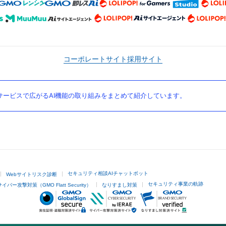
コーポレートサイト
採用サイト
ービスで広がるAI機能の取り組みをまとめて紹介しています。
セキュリティ相談AIチャットボット
Webサイトリスク診断
セキュリティ事業の軌跡
サイバー攻撃対策（GMO Flatt Security）
なりすまし対策