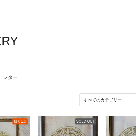
ERY
レター
残り1点
SOLD OUT