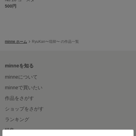
500円
minne ホーム
RyuKan〜琉韓〜 の作品一覧
minneを知る
minneについて
minneで買いたい
作品をさがす
ショップをさがす
ランキング
特集