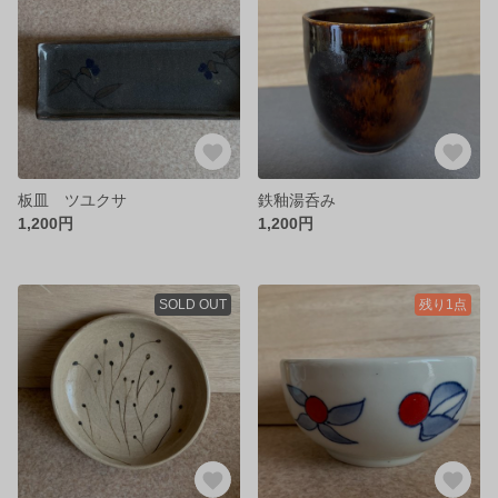
板皿 ツユクサ
鉄釉湯呑み
1,200円
1,200円
SOLD OUT
残り1点