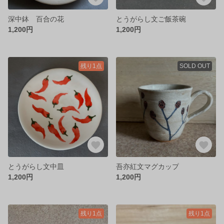
深中鉢 百合の花
とうがらし文ご飯茶碗
1,200円
1,200円
残り1点
SOLD OUT
とうがらし文中皿
吾亦紅文マグカップ
1,200円
1,200円
残り1点
残り1点