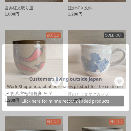
吾亦紅文取り皿
ほおずき文鉢
1,000円
1,200円
残り1点
SOLD OUT
とうがらし文湯呑み
蕗のとう文マグカップ
1,200円
1,200円
残り1点
残り1点