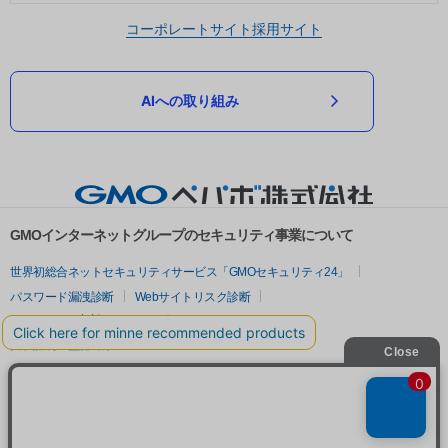
コーポレートサイト
採用サイト
AIへの取り組み
GMOインターネットグループのセキュリティ事業について
世界初総合ネットセキュリティサービス「GMOセキュリティ24」
パスワード漏洩診断
Webサイトリスク診断
セキュリティ相談AIチャットボット
実在証明・盗聴対策
サイバー攻撃対策（GMOサイバーセキュリティ byイエラエ）
サイバー攻撃対策（GMO Flatt Security）
なりすまし対策
セキュリティ事業の軌跡