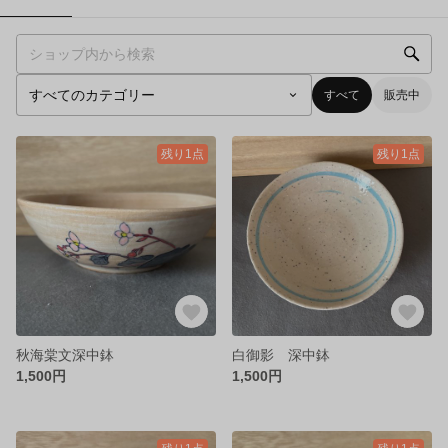
すべて
販売中
残り1点
残り1点
秋海棠文深中鉢
白御影 深中鉢
1,500円
1,500円