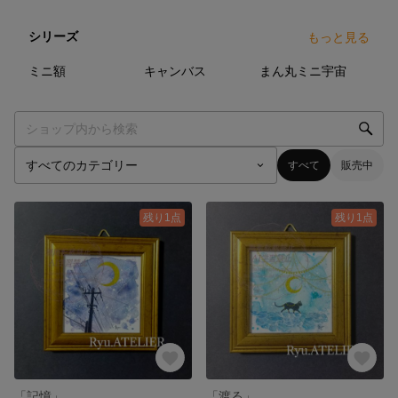
シリーズ
もっと見る
4
点
1
点
7
点
ミニ額
キャンバス
まん丸ミニ宇宙
すべて
販売中
残り1点
残り1点
「記憶」
「渡る」