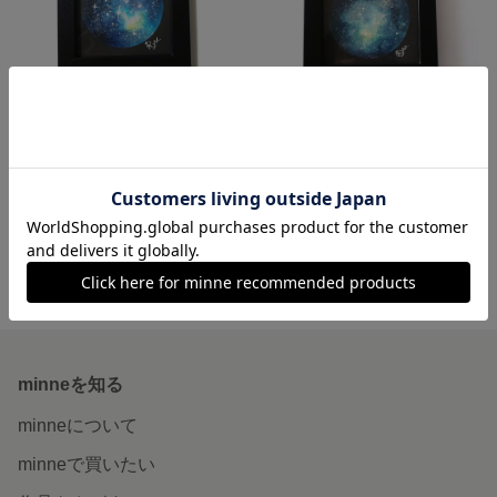
まん丸ミニ宇宙｢蛍星-ホタルボシ-｣
まん丸ミニ宇宙｢夏夜/カヨ｣
3,500円
3,500円
minne ホーム
Ryu.ATELIER の作品一覧
minneを知る
minneについて
minneで買いたい