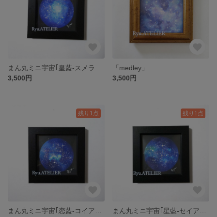
まん丸ミニ宇宙｢皇藍-スメラアイ-｣
「medley」
3,500円
3,500円
残り1点
残り1点
まん丸ミニ宇宙｢恋藍-コイアイ-｣
まん丸ミニ宇宙｢星藍-セイアイ-｣