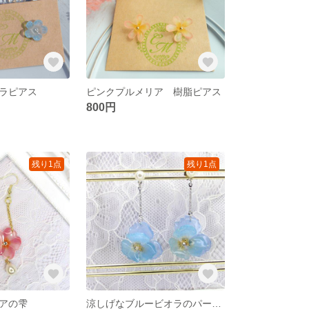
ラピアス
ピンクプルメリア 樹脂ピアス
800円
残り1点
残り1点
リアの雫
涼しげなブルービオラのパールピアス