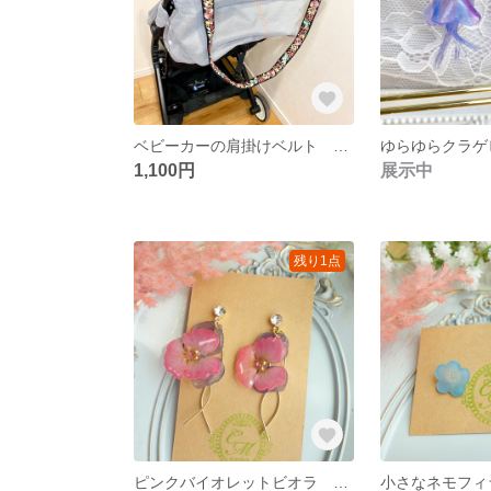
ベビーカーの肩掛けベルト インド刺繍
ゆらゆらクラゲ
1,100円
展示中
残り1点
ピンクバイオレットビオラ ピアス
小さなネモフィ