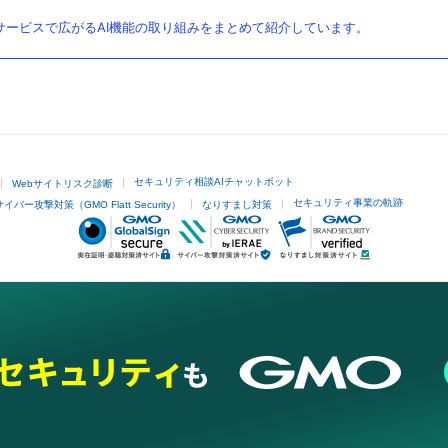
ービスで広がるAI機能の取り組みをまとめて紹介しています。
セキュリティ相談AIチャットボット
Webサイトリスク診断
セキュリティ事業の軌跡
サイバー攻撃対策（GMO Flatt Security）
なりすまし対策