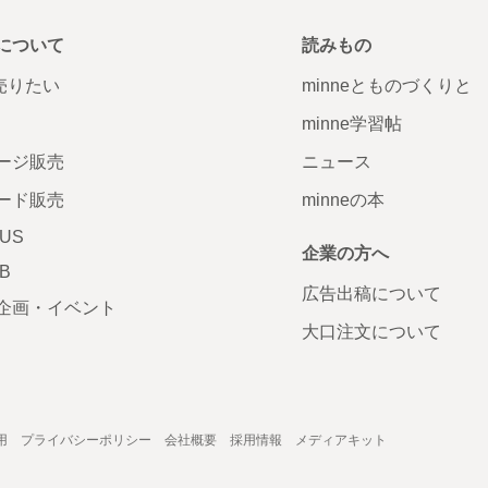
について
読みもの
で売りたい
minneとものづくりと
minne学習帖
ージ販売
ニュース
ード販売
minneの本
LUS
企業の方へ
AB
広告出稿について
企画・イベント
大口注文について
用
プライバシーポリシー
会社概要
採用情報
メディアキット