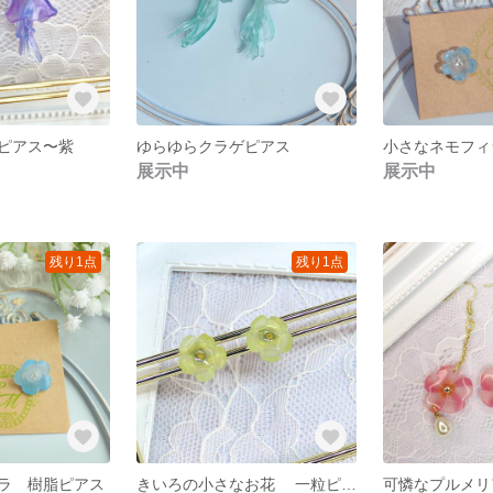
ピアス〜紫
ゆらゆらクラゲピアス
小さなネモフィ
展示中
展示中
残り1点
残り1点
ラ 樹脂ピアス
きいろの小さなお花 一粒ピアス
可憐なプルメ