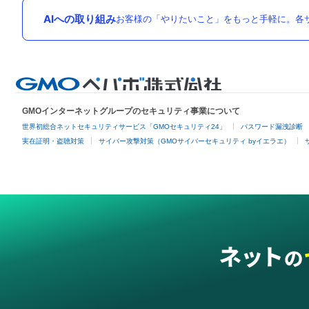
AIへの取り組み
お客様の「やりたいこと」をもっと手軽に。各サ
GMOインターネットグループのセキュリティ事業について
世界初総合ネットセキュリティサービス「GMOセキュリティ24」
パスワード漏洩診断
実在証明・盗聴対策
サイバー攻撃対策（GMOサイバーセキュリティ byイエラエ）