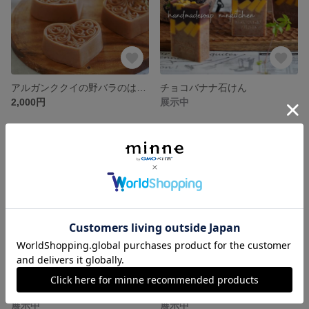
アルガンククイの野バラのはちみつシアバター石けん
チョコバナナ石けん
2,000円
展示中
柿渋と竹炭の石けん
いちじく石けん
展示中
展示中