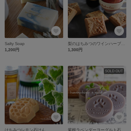
Salty Soap
梨のはちみつのワインハーブ石けん
1,200円
1,300円
SOLD OUT
はちみつレモン石けん
紫根ラベンダーヨーグルト石けん