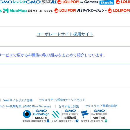
コーポレートサイト
採用サイト
ービスで広がるAI機能の取り組みをまとめて紹介しています。
セキュリティ相談AIチャットボット
Webサイトリスク診断
セキュリティ事業の軌跡
サイバー攻撃対策（GMO Flatt Security）
なりすまし対策