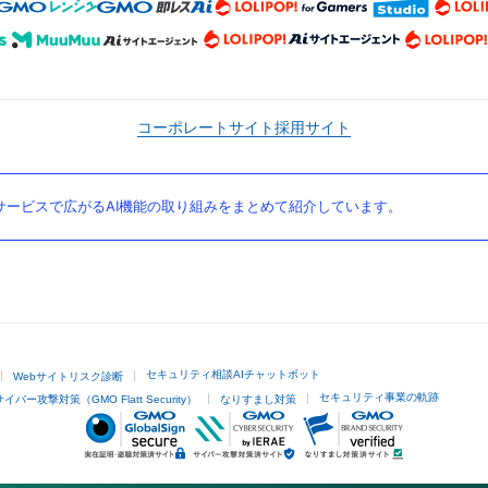
コーポレートサイト
採用サイト
ービスで広がるAI機能の取り組みをまとめて紹介しています。
セキュリティ相談AIチャットボット
Webサイトリスク診断
セキュリティ事業の軌跡
サイバー攻撃対策（GMO Flatt Security）
なりすまし対策