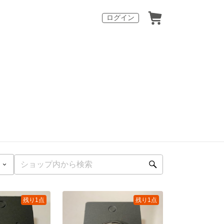
ログイン
残り1点
残り1点