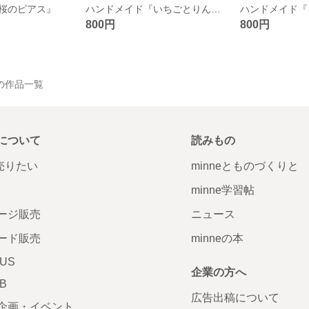
桜のピアス』
ハンドメイド『いちごとりんごのピアス』
800円
800円
の作品一覧
について
読みもの
で売りたい
minneとものづくりと
minne学習帖
ージ販売
ニュース
ード販売
minneの本
LUS
企業の方へ
AB
広告出稿について
企画・イベント