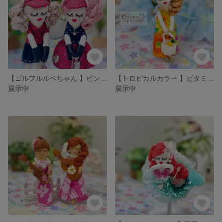
【ゴルフルルベちゃん 】ピンクヘアーのゴルフルルルベちゃん バッグチャーム スワロフスキー
【トロピカルカラー 】ビタミンカラーのワンピースが可愛いトロピカルルルベちゃん バッグチャーム
展示中
展示中