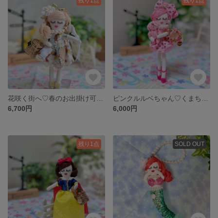
残り1点
残り1点
花咲く街へ♡春のお出掛け可愛いルルベちゃん
ピンクルルベちゃん♡くまちゃん抱っこが可愛いルルベちゃん
6,700円
6,000円
残り1点
SOLD OUT