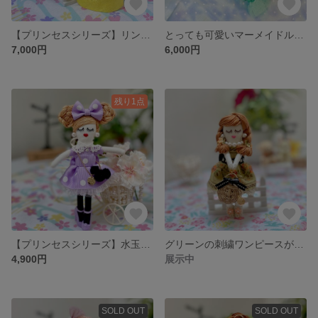
【プリンセスシリーズ】リンゴを持った可愛いプリンセスルルベちゃん
とっても可愛いマーメイドルルベちゃん♡
7,000円
6,000円
残り1点
【プリンセスシリーズ】水玉のパープルワンピースが可愛いルルベちゃん
グリーンの刺繍ワンピースが可愛いルルベちゃん
4,900円
展示中
SOLD OUT
SOLD OUT