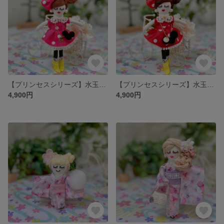
【プリンセスシリーズ】水玉のピンクワンピースが可愛いルルベちゃん
【プリンセスシリーズ】水玉の赤いワンピースが可愛いルルベちゃん
4,900円
4,900円