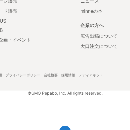
ージ販売
ニュース
ード販売
minneの本
LUS
企業の方へ
AB
広告出稿について
企画・イベント
大口注文について
用
プライバシーポリシー
会社概要
採用情報
メディアキット
©GMO Pepabo, Inc. All rights reserved.