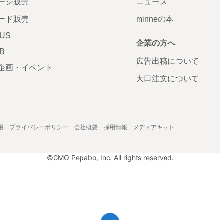
ージ販売
ニュース
ード販売
minneの本
LUS
企業の方へ
AB
広告出稿について
企画・イベント
大口注文について
用
プライバシーポリシー
会社概要
採用情報
メディアキット
©GMO Pepabo, Inc. All rights reserved.