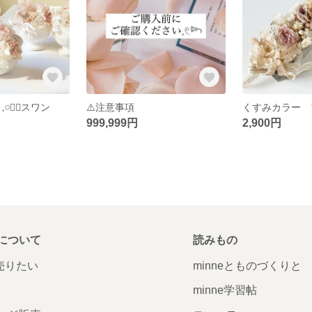
𓏸❁⃘スワン
⚠️注意事項
999,999円
2,900円
について
読みもの
で売りたい
minneとものづくりと
minne学習帖