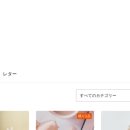
レター
残り1点