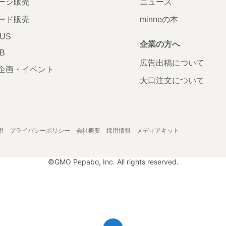
ージ販売
ニュース
ード販売
minneの本
LUS
企業の方へ
AB
広告出稿について
企画・イベント
大口注文について
用
プライバシーポリシー
会社概要
採用情報
メディアキット
©GMO Pepabo, Inc. All rights reserved.