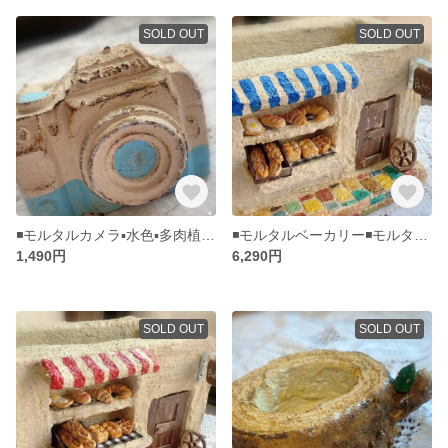
SOLD OUT
SOLD OUT
◾️モルタルカメラ▪️水色▪️多肉植物寄せ植えに▪️モルタルデコ▪️プランター
◾️モルタルベーカリー◾️モルタルハウス◾️青◾️パン屋さん◾️多肉植物寄せ植えに◾️モルタルデコ◾️
1,490円
6,290円
SOLD OUT
SOLD OUT