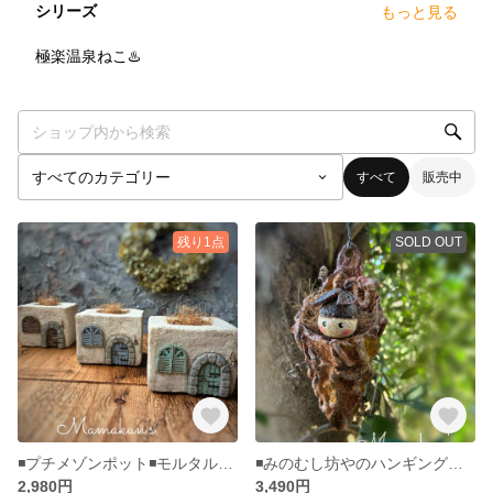
シリーズ
もっと見る
2
点
極楽温泉ねこ♨️
すべて
販売中
残り1点
SOLD OUT
◾️プチメゾンポット◾️モルタルデコ◾️モルタル鉢◾️多肉植物寄せ植えに
◾️みのむし坊やのハンギングポット◾️多肉植物の寄せ植え◾️モルタルデコ◾️ハンギングポット
2,980円
3,490円