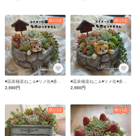
残り1点
残り1点
◾️温泉極楽ねこ♨️◾️リメ缶◾️多肉植物寄せ植えに◾️キジトラ◾️猫鉢
◾️温泉極楽ねこ♨️◾️リメ缶◾️多肉植物寄せ植えに◾️茶トラ◾️猫鉢
2,980円
2,980円
残り1点
残り1点