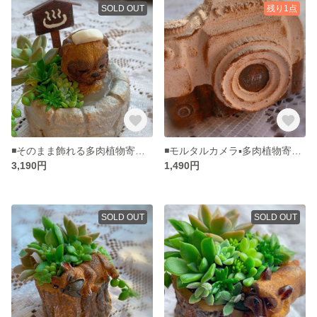
SOLD OUT
残り1点
◾️そのまま飾れる多肉植物寄せ植え◾️パグちゃん温泉極楽鉢◾️
◾️モルタルカメラ▪️多肉植物寄せ植えに▪️モルタルデコ▪️プランター
3,190円
1,490円
SOLD OUT
SOLD OUT