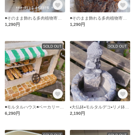
◾️そのまま飾れる多肉植物寄せ植え◾️切り株でお昼寝パグちゃん
◾️そのまま飾れる多肉植物寄せ植え◾️切り株でのんびりパグちゃん
1,290円
1,290円
SOLD OUT
SOLD OUT
◾️モルタルハウス◾️ベーカリー◾️パン屋さん◾️多肉植物寄せ植えに◾️モルタルデコ◾️
▪️大仏鉢▪️モルタルデコ▪️リメ鉢▪️多肉植物寄せ植えに
6,290円
2,190円