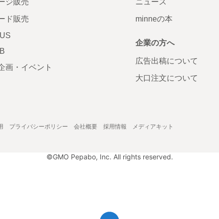
ージ販売
ニュース
ード販売
minneの本
LUS
企業の方へ
AB
広告出稿について
企画・イベント
大口注文について
用
プライバシーポリシー
会社概要
採用情報
メディアキット
©GMO Pepabo, Inc. All rights reserved.