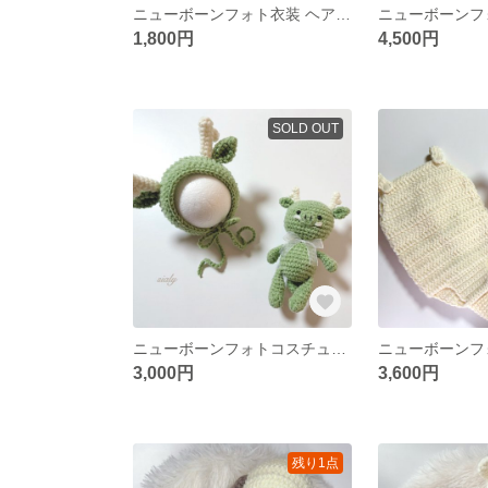
ニューボーンフォト衣装 ヘアアクセサリー・あみぐるみset 限定2色
1,800円
4,500円
SOLD OUT
ニューボーンフォトコスチューム 帽子・あみぐるみset 辰年 くすみグリーンカラー
3,000円
3,600円
残り1点