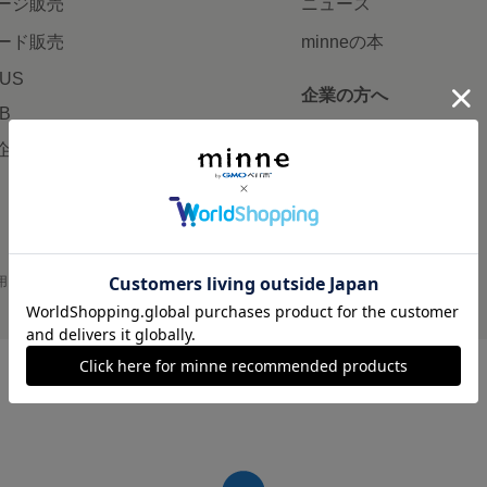
ージ販売
ニュース
ード販売
minneの本
LUS
企業の方へ
AB
広告出稿について
企画・イベント
大口注文について
用
プライバシーポリシー
会社概要
採用情報
メディアキット
©GMO Pepabo, Inc. All rights reserved.